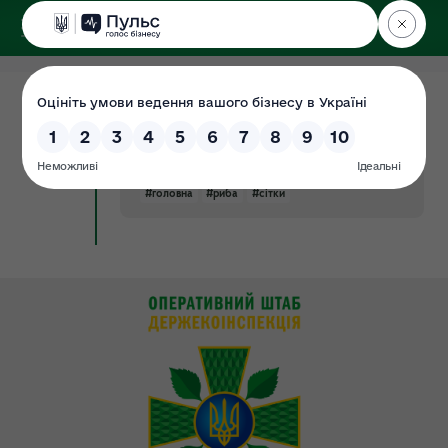
ДЕРЖЕКОІНСПЕКЦІЯ
у Волинській області
07.08.2023
🌿В черговий раз екологи провели
Новина
природоохоронний захід у
Шацькому парку
#головна
#риба
#сітки