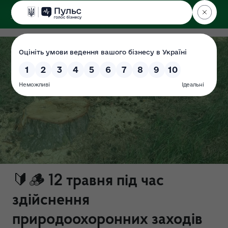
ДЕРЖЕКОІНСПЕКЦІЯ
у Волинській області
🔰🪵 12 травня під час
здійснення
природоохоронних заходів