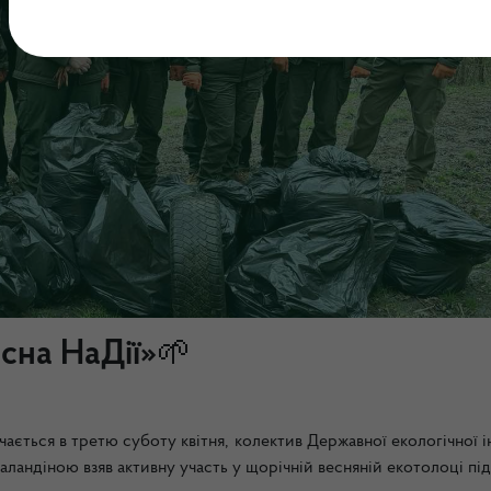
сна НаДії»🌱
ається в третю суботу квітня, колектив Державної екологічної і
аландіною взяв активну участь у щорічній весняній екотолоці пі