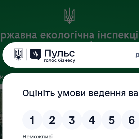
ржавна екологічна інспекці
Волинській області
Офіційний веб-портал
МАТИВНА БАЗА
ЗВ'ЯЗКИ З ГРОМАДСЬКІСТЮ
ПУБЛІЧНА