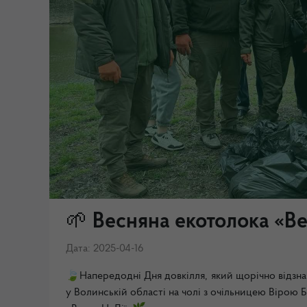
🌱 Весняна екотолока «Ве
Дата: 2025-04-16
🍃Напередодні Дня довкілля, який щорічно відзнач
у Волинській області на чолі з очільницею Вірою Б