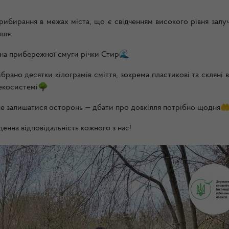
прибирання в межах міста, що є свідченням високого рівня залу
лля.
ина прибережної смуги річки Стир🌊
брано десятки кілограмів сміття, зокрема пластикові та скляні 
 екосистемі🌳
 не залишатися осторонь — дбати про довкілля потрібно щодня
енна відповідальність кожного з нас!