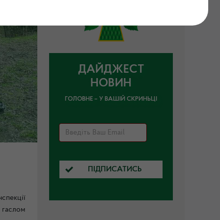
ДАЙДЖЕСТ
НОВИН
ГОЛОВНЕ – У ВАШІЙ СКРИНЬЦІ
ПІДПИСАТИСЬ
нспекції
д гаслом