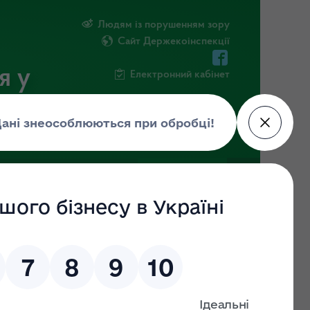
Людям із порушенням зору
Сайт Держекоінспекції
я у
Електронний кабінет
 ІНФОРМАЦІЯ
НОВИНИ