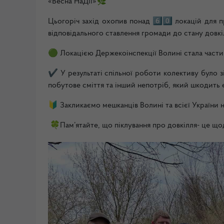
«Весна НаДії»🌿
Цьогоріч захід охопив понад 6️⃣0️⃣ локацій для 
відповідального ставлення громади до стану довкі
🟢 Локацією Держекоінспекції Волині стала част
✔️ У результаті спільної роботи колективу було зі
побутове сміття та інший непотріб, який шкодить
🔰 Закликаємо мешканців Волині та всієї України
🍀Пам’ятайте, що піклування про довкілля- це щод