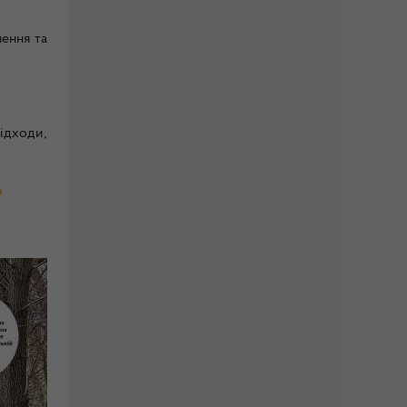
чення та
відходи,
