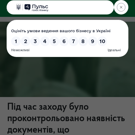
ДЕРЖЕКОІНСПЕКЦІЯ
у Волинській області
Під час заходу було
проконтрольовано наявність
документів, що