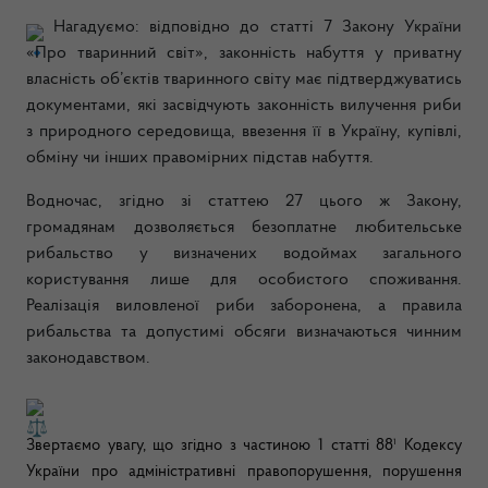
Нагадуємо: відповідно до статті 7 Закону України
«Про тваринний світ», законність набуття у приватну
власність об’єктів тваринного світу має підтверджуватись
документами, які засвідчують законність вилучення риби
з природного середовища, ввезення її в Україну, купівлі,
обміну чи інших правомірних підстав набуття.
Водночас, згідно зі статтею 27 цього ж Закону,
громадянам дозволяється безоплатне любительське
рибальство у визначених водоймах загального
користування лише для особистого споживання.
Реалізація виловленої риби заборонена, а правила
рибальства та допустимі обсяги визначаються чинним
законодавством.
Звертаємо увагу, що згідно з частиною 1 статті 88¹ Кодексу
України про адміністративні правопорушення, порушення